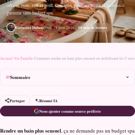
odorat, ouïe, vue et goût. Dosages, produits testés et ambiance
garantie sans budget spa.
Grégoire Dubois
10 min de lecture
jeudi 11 juin 2026
Accueil
›
Vie Famille
›
Comment rendre un bain plus sensuel en mobilisant les 5 sens
Sommaire
Partager
Résumé IA
Nous ajouter comme source préférée
Rendre un bain plus sensuel
, ça ne demande pas un budget spa