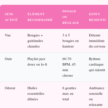
DOSAGE
SENS
ÉLÉMENT
EFFET
OU
ACTIVÉ
RECOMMANDÉ
RESSENTI
RÉGLAGE
Vue
Bougies +
3 à 5
Détente
guirlandes
bougies en
immédiate
chaudes
hauteur
du cerveau
Ouïe
Playlist jazz
60-70
Rythme
doux ou lo-fi
BPM, 45
cardiaque
min
qui ralentit
chrono
Odorat
Huiles
6 gouttes
Ambiance
essentielles
max au
sensuelle
diluées
total
ou
relaxante