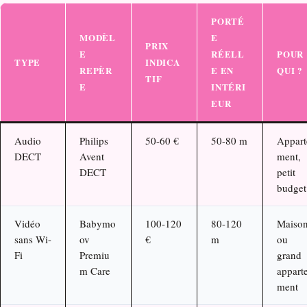
PORTÉ
MODÈL
E
PRIX
E
RÉELL
POUR
TYPE
INDICA
REPÈR
E EN
QUI ?
TIF
E
INTÉRI
EUR
Audio
Philips
50-60 €
50-80 m
Appart
DECT
Avent
ment,
DECT
petit
budget
Vidéo
Babymo
100-120
80-120
Maiso
sans Wi-
ov
€
m
ou
Fi
Premiu
grand
m Care
appart
ment