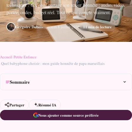
techniques ? Grégoire partage son retour honnête : audio, vidéo,
portée, ondes, budget réel. Tout ce qui compte vraiment.
Grégoire Dubois
11 min de lecture
mercredi 8 juillet 2026
Accueil
›
Petite Enfance
›
Quel babyphone choisir : mon guide honnête de papa marseillais
Sommaire
Partager
Résumé IA
Nous ajouter comme source préférée