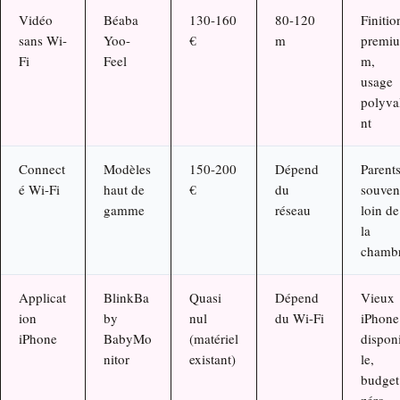
Vidéo
Béaba
130-160
80-120
Finitio
sans Wi-
Yoo-
€
m
premiu
Fi
Feel
m,
usage
polyva
nt
Connect
Modèles
150-200
Dépend
Parent
é Wi-Fi
haut de
€
du
souven
gamme
réseau
loin de
la
chamb
Applicat
BlinkBa
Quasi
Dépend
Vieux
ion
by
nul
du Wi-Fi
iPhone
iPhone
BabyMo
(matériel
dispon
nitor
existant)
le,
budget