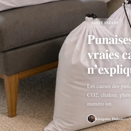
SANTÉ ENFANT
Punaises
vraies c
n’expliq
Les causes des puna
CO2, chaleur, phéro
numéro un.
Grégoire Dubois
jeud