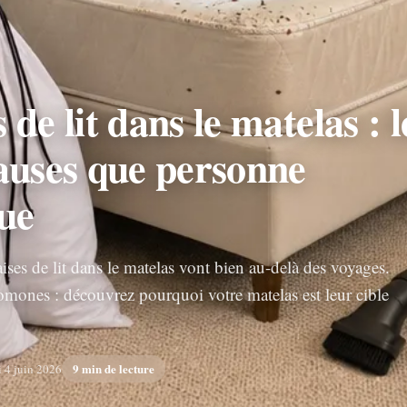
 de lit dans le matelas : l
auses que personne
ue
ises de lit dans le matelas vont bien au-delà des voyages.
mones : découvrez pourquoi votre matelas est leur cible
9 min de lecture
i 4 juin 2026