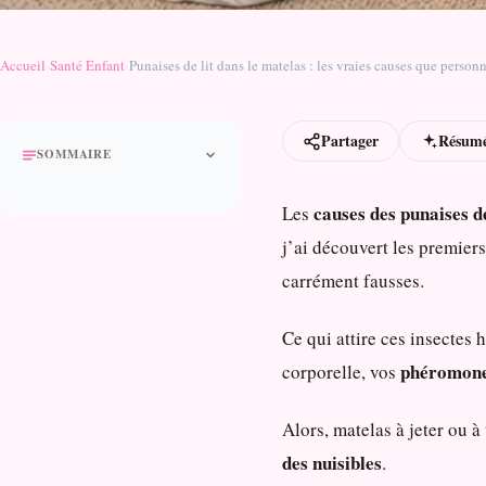
Accueil
›
Santé Enfant
›
Punaises de lit dans le matelas : les vraies causes que person
Partager
Résumé
SOMMAIRE
causes des punaises de
Les
j’ai découvert les premiers
carrément fausses.
Ce qui attire ces insectes
phéromon
corporelle, vos
Alors, matelas à jeter ou à
des nuisibles
.