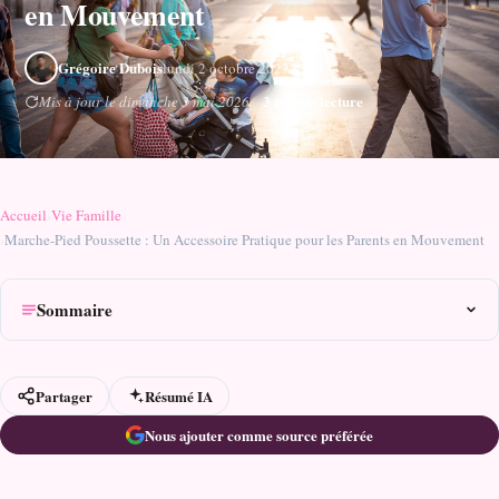
en Mouvement
Grégoire Dubois
lundi 2 octobre 2023
3 min de lecture
Mis à jour le dimanche 3 mai 2026
Accueil
›
Vie Famille
›
Marche-Pied Poussette : Un Accessoire Pratique pour les Parents en Mouvement
Sommaire
Partager
Résumé IA
Nous ajouter comme source préférée