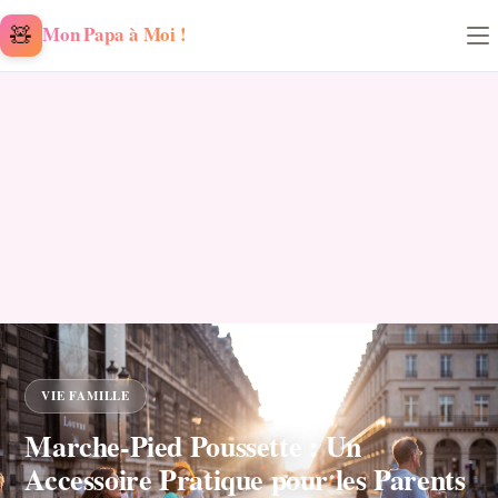
Aller au contenu
🧸
Mon Papa à Moi !
VIE FAMILLE
Marche-Pied Poussette : Un
Accessoire Pratique pour les Parents