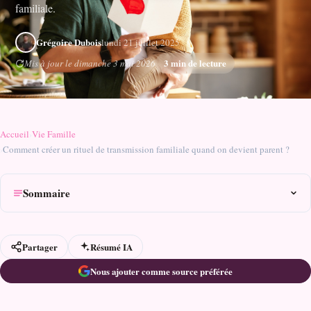
familiale.
Grégoire Dubois
lundi 21 juillet 2025
3 min de lecture
Mis à jour le dimanche 3 mai 2026
Accueil
›
Vie Famille
›
Comment créer un rituel de transmission familiale quand on devient parent ?
Sommaire
Partager
Résumé IA
Nous ajouter comme source préférée