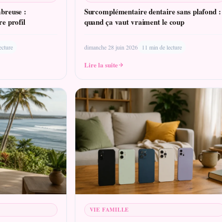
breuse :
Surcomplémentaire dentaire sans plafond :
e profil
quand ça vaut vraiment le coup
ecture
dimanche 28 juin 2026
11 min de lecture
Lire la suite
VIE FAMILLE