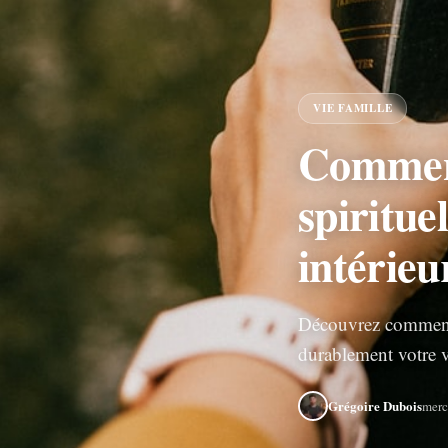
VIE FAMILLE
Comment
spiritue
intérie
Découvrez comment ac
durablement votre vi
Grégoire Dubois
merc