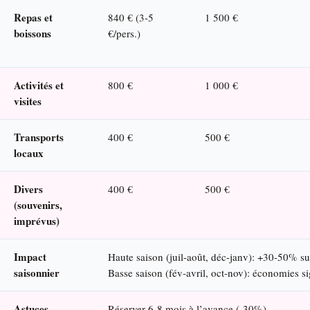
Repas et
840 € (3-5
1 500 €
boissons
€/pers.)
Activités et
800 €
1 000 €
visites
Transports
400 €
500 €
locaux
Divers
400 €
500 €
(souvenirs,
imprévus)
Impact
Haute saison (juil-août, déc-janv): +30-50% sur
saisonnier
Basse saison (fév-avril, oct-nov): économies si
Astuces
Réserver 6-8 mois à l’avance (-30%)