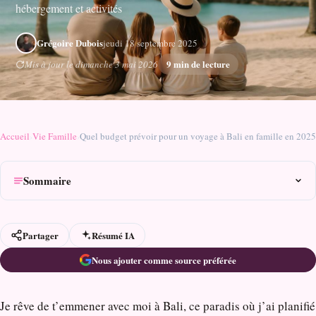
hébergement et activités
Grégoire Dubois
jeudi 18 septembre 2025
9 min de lecture
Mis à jour le dimanche 3 mai 2026
Accueil
›
Vie Famille
›
Quel budget prévoir pour un voyage à Bali en famille en 2025
Sommaire
Partager
Résumé IA
Nous ajouter comme source préférée
Je rêve de t’emmener avec moi à Bali, ce paradis où j’ai planifié