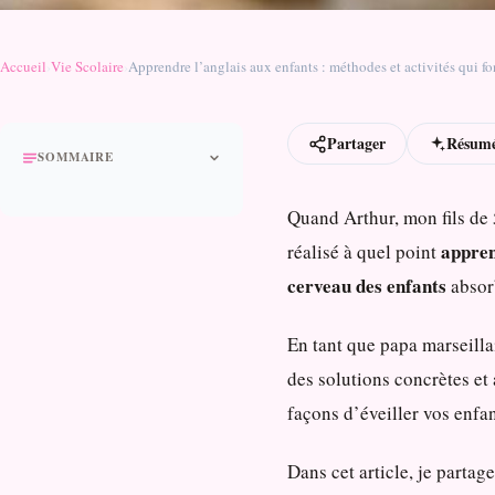
Accueil
›
Vie Scolaire
›
Apprendre l’anglais aux enfants : méthodes et activités qui f
Partager
Résumé
SOMMAIRE
Quand Arthur, mon fils de 
appren
réalisé à quel point
cerveau des enfants
absorb
En tant que papa marseill
des solutions concrètes et
façons d’éveiller vos enfan
Dans cet article, je partag