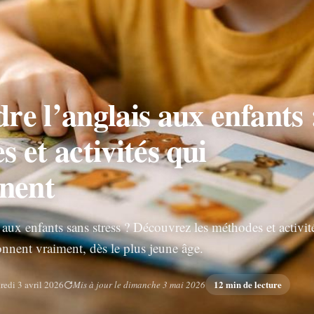
e l’anglais aux enfants 
 et activités qui
nnent
 aux enfants sans stress ? Découvrez les méthodes et activit
onnent vraiment, dès le plus jeune âge.
12 min de lecture
redi 3 avril 2026
Mis à jour le dimanche 3 mai 2026