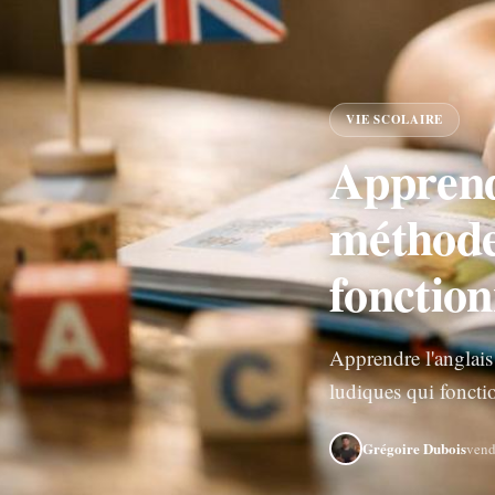
VIE SCOLAIRE
Apprendr
méthodes
fonctio
Apprendre l'anglais
ludiques qui foncti
Grégoire Dubois
vend